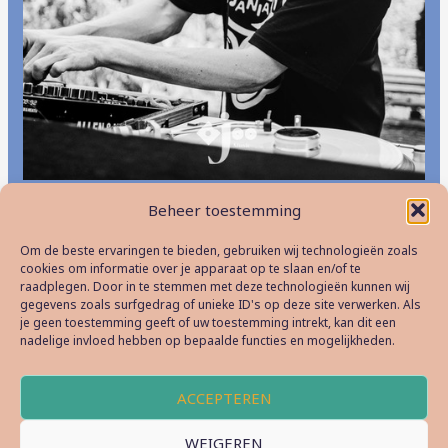
Beheer toestemming
←
Vorige Bericht
Volgende Bericht
→
Om de beste ervaringen te bieden, gebruiken wij technologieën zoals
cookies om informatie over je apparaat op te slaan en/of te
raadplegen. Door in te stemmen met deze technologieën kunnen wij
gegevens zoals surfgedrag of unieke ID's op deze site verwerken. Als
je geen toestemming geeft of uw toestemming intrekt, kan dit een
nadelige invloed hebben op bepaalde functies en mogelijkheden.
Drongen Muziek VZW ⬥ info@afritdrongen.be
ACCEPTEREN
Copyright © 2026 AfritDrongen Muziekfestival
WEIGEREN