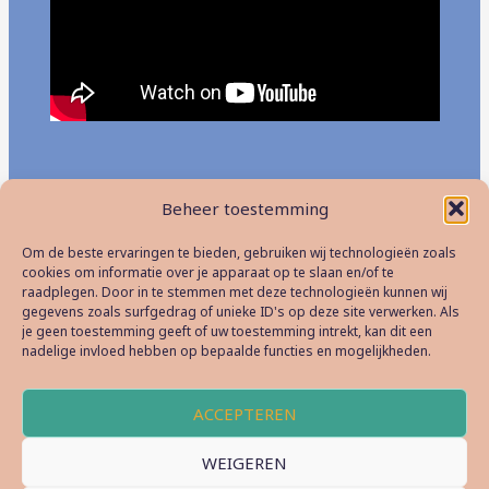
Beheer toestemming
←
Vorige Bericht
Volgende Bericht
→
Om de beste ervaringen te bieden, gebruiken wij technologieën zoals
cookies om informatie over je apparaat op te slaan en/of te
raadplegen. Door in te stemmen met deze technologieën kunnen wij
gegevens zoals surfgedrag of unieke ID's op deze site verwerken. Als
je geen toestemming geeft of uw toestemming intrekt, kan dit een
nadelige invloed hebben op bepaalde functies en mogelijkheden.
Drongen Muziek VZW ⬥ info@afritdrongen.be
ACCEPTEREN
Copyright © 2026 AfritDrongen Muziekfestival
WEIGEREN