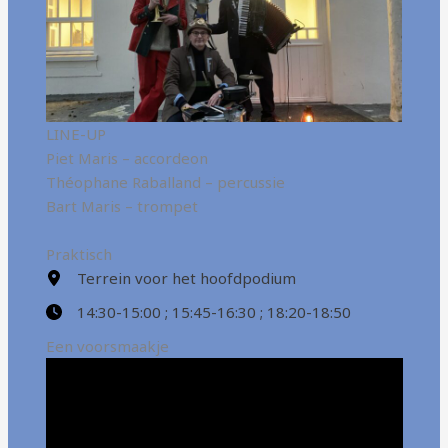
LINE-UP
Piet Maris – accordeon
Théophane Raballand – percussie
Bart Maris – trompet
Praktisch
Terrein voor het hoofdpodium
14:30-15:00 ; 15:45-16:30 ; 18:20-18:50
Een voorsmaakje