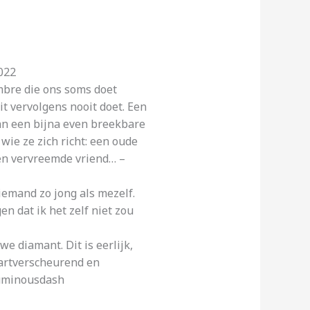
022
mbre die ons soms doet
it vervolgens nooit doet. Een
an een bijna even breekbare
t wie ze zich richt: een oude
een vervreemde vriend… –
iemand zo jong als mezelf.
n dat ik het zelf niet zou
we diamant. Dit is eerlijk,
hartverscheurend en
Luminousdash