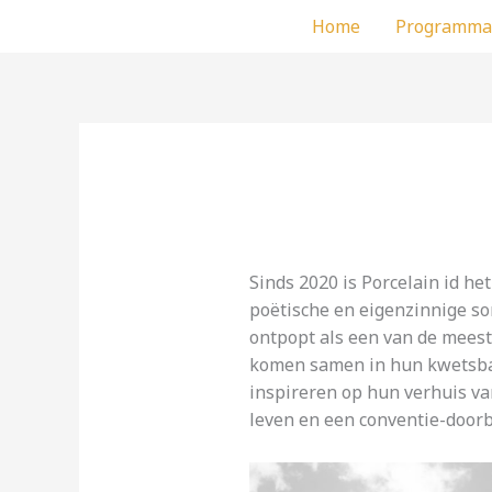
Ga
Home
Programma
naar
de
inhoud
Sinds 2020 is Porcelain id h
poëtische en eigenzinnige so
ontpopt als een van de meest 
komen samen in hun kwetsbare
inspireren op hun verhuis va
leven en een conventie-doorbr