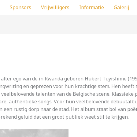
Sponsors
Vrijwilligers
Informatie
Galerij
et alter ego van de in Rwanda geboren Hubert Tuyishime (19
ngwriting en geprezen voor hun krachtige stem. Hen heeft z
veelbelovende talenten van de Belgische scene. Klassieke po
, authentieke songs. Voor hun veelbelovende debuutalbum B
n een rustig dorp naar de stad. Het album staat bol van poë
ekend geluid dat een groot publiek weet stil te krijgen.