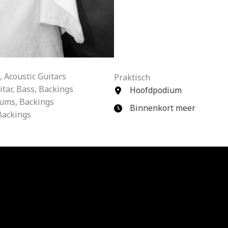
 Acoustic Guitars
Praktisch
tar, Bass, Backings
Hoofdpodium
ums, Backings
Binnenkort meer
Backings