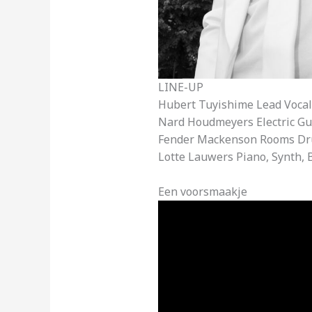
LINE-UP
Hubert Tuyishime Lead Vocal,
Nard Houdmeyers Electric Gui
Fender Mackenson Rooms Dr
Lotte Lauwers Piano, Synth, 
Een voorsmaakje